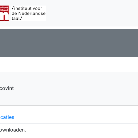
covint
caties
ownloaden.