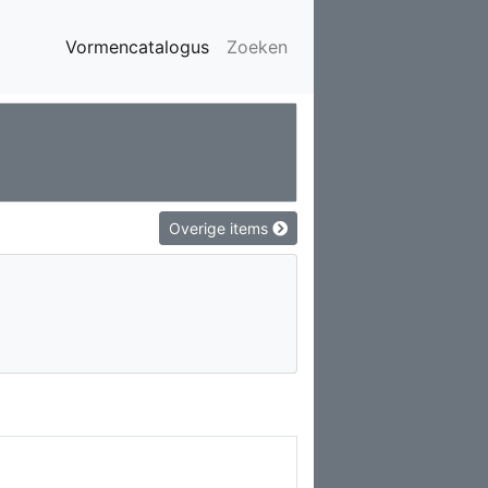
Vormencatalogus
Zoeken
Overige items